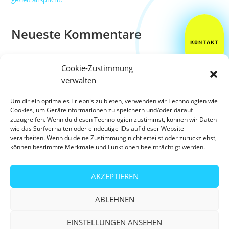
Neueste Kommentare
KONTAKT
Es sind keine Kommentare vorhanden.
Cookie-Zustimmung
verwalten
Um dir ein optimales Erlebnis zu bieten, verwenden wir Technologien wie
Cookies, um Geräteinformationen zu speichern und/oder darauf
zuzugreifen. Wenn du diesen Technologien zustimmst, können wir Daten
wie das Surfverhalten oder eindeutige IDs auf dieser Website
verarbeiten. Wenn du deine Zustimmung nicht erteilst oder zurückziehst,
Telefon:
Post:
0208 - 88025743
info@consilu.de
können bestimmte Merkmale und Funktionen beeinträchtigt werden.
Adresse:
Centroallee 273-277, 46047 Oberhausen
AKZEPTIEREN
ABLEHNEN
Copyright © 2026 Consilu Marketing Agentur
EINSTELLUNGEN ANSEHEN
Impressum
Datenschutz
Cookie-Richtlinie (EU)