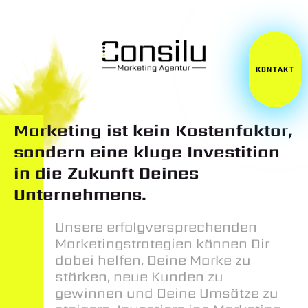
KONTAKT
Marketing ist kein Kostenfaktor,
sondern eine kluge Investition
in die Zukunft Deines
Unternehmens.
Unsere erfolgversprechenden
Marketingstrategien können Dir
dabei helfen, Deine Marke zu
stärken, neue Kunden zu
gewinnen und Deine Umsätze zu